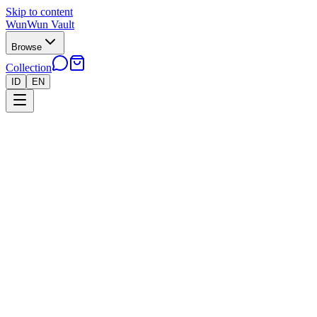
Skip to content
WunWun Vault
Browse
Collection
ID
EN
Home
Terms of Service
●
Terms of Service
Last updated: 18 Juni 2026
Ketentuan Umum Dengan mengakses dan menggunakan WunWun
Vault, Anda setuju untuk mematuhi syarat dan ketentuan ini. Syarat
dan ketentuan ini berlaku untuk semua pengguna, pengunjung, dan
pelanggan WunWun Vault. Jika Anda tidak setuju dengan syarat dan
ketentuan ini, harap jangan menggunakan layanan kami. Pemesanan
Produk Pemesanan produk TCG dilakukan melalui WhatsApp.
Setiap pesanan akan dikonfirmasi terlebih dahulu oleh tim kami.
Kami akan memberikan rincian produk, total harga, dan